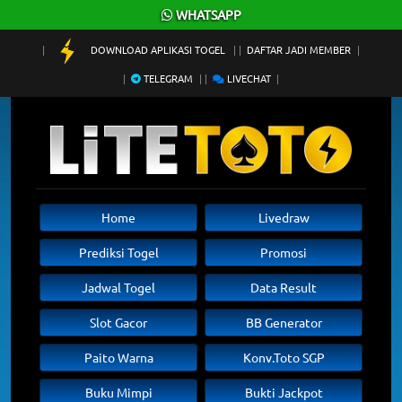
×
WHATSAPP
DOWNLOAD APLIKASI TOGEL
DAFTAR JADI MEMBER
TELEGRAM
LIVECHAT
Home
Livedraw
Prediksi Togel
Promosi
Jadwal Togel
Data Result
Slot Gacor
BB Generator
Paito Warna
Konv.Toto SGP
Buku Mimpi
Bukti Jackpot